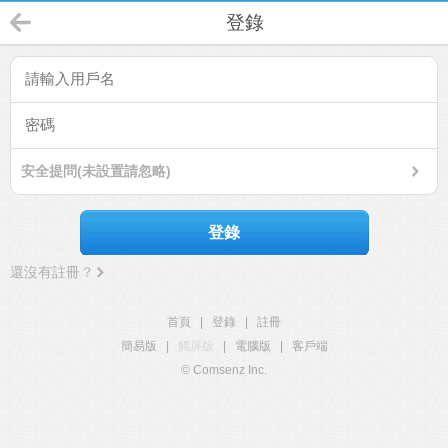
登錄
安全提問(未設置請忽略)
登錄
還沒有註冊？
首頁
|
登錄
|
註冊
簡易版
|
觸屏版
|
電腦版
|
客戶端
© Comsenz Inc.