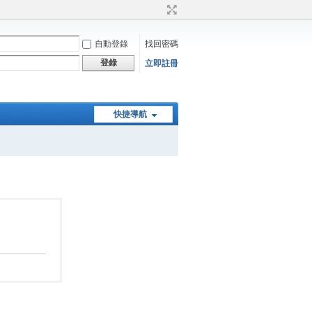
自動登錄
找回密碼
登錄
立即註冊
快捷導航