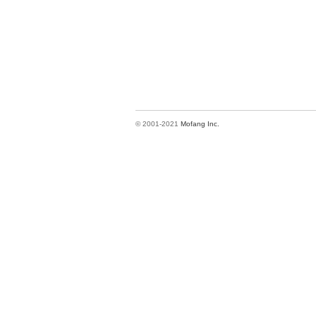
© 2001-2021
Mofang Inc.