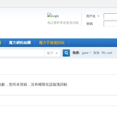
用戶名
免註冊即享有會員功能
密碼
到
魔方網粉絲團
魔方手遊資訊站
熱搜:
game +
加加
My card
帖子
搜
索
抱歉，您尚未登錄，沒有權限在該版塊回帖