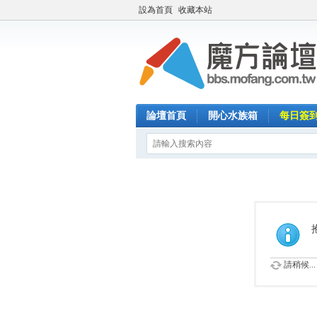
設為首頁
收藏本站
論壇首頁
開心水族箱
每日簽
請稍候...