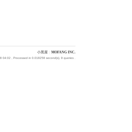
小黑屋
|
MOFANG INC.
8 04:02
, Processed in 0.018258 second(s), 9 queries .