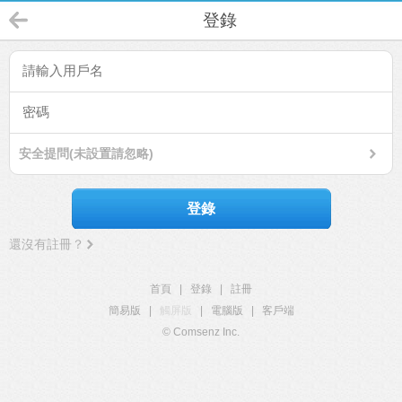
登錄
安全提問(未設置請忽略)
登錄
還沒有註冊？
首頁
|
登錄
|
註冊
簡易版
|
觸屏版
|
電腦版
|
客戶端
© Comsenz Inc.