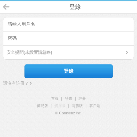
登錄
安全提問(未設置請忽略)
登錄
還沒有註冊？
首頁
|
登錄
|
註冊
簡易版
|
觸屏版
|
電腦版
|
客戶端
© Comsenz Inc.