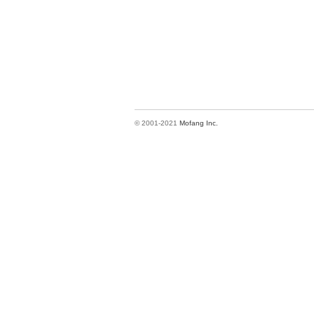
© 2001-2021
Mofang Inc.