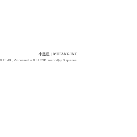
小黑屋
|
MOFANG INC.
8 15:49
, Processed in 0.017201 second(s), 9 queries .