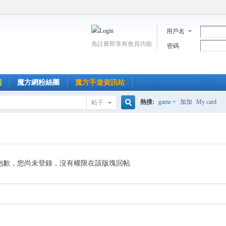
用戶名
免註冊即享有會員功能
密碼
到
魔方網粉絲團
魔方手遊資訊站
熱搜:
game +
加加
My card
帖子
搜
索
抱歉，您尚未登錄，沒有權限在該版塊回帖