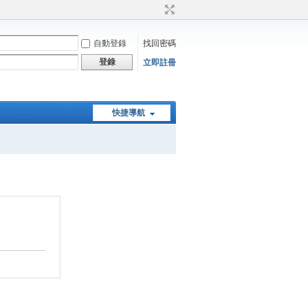
自動登錄
找回密碼
登錄
立即註冊
快捷導航