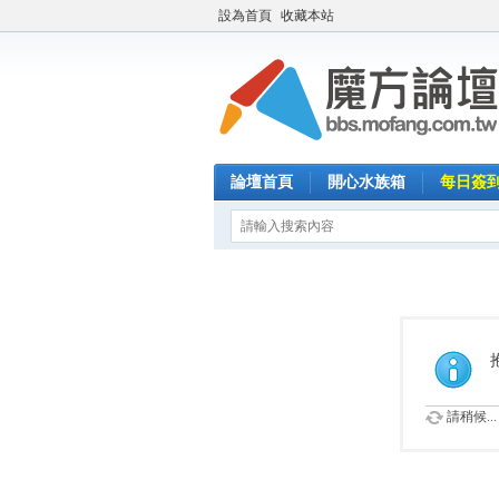
設為首頁
收藏本站
論壇首頁
開心水族箱
每日簽
請稍候...