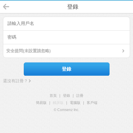
登錄
安全提問(未設置請忽略)
登錄
還沒有註冊？
首頁
|
登錄
|
註冊
簡易版
|
觸屏版
|
電腦版
|
客戶端
© Comsenz Inc.