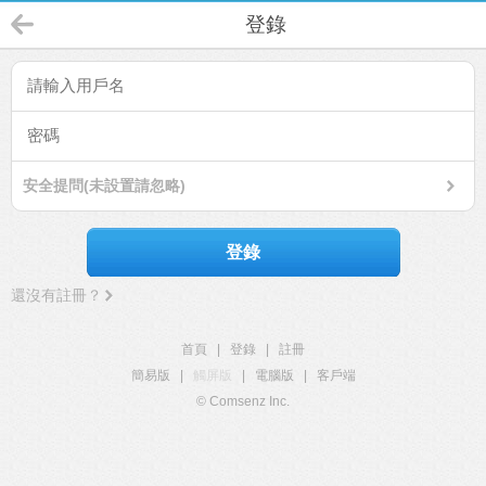
登錄
安全提問(未設置請忽略)
登錄
還沒有註冊？
首頁
|
登錄
|
註冊
簡易版
|
觸屏版
|
電腦版
|
客戶端
© Comsenz Inc.