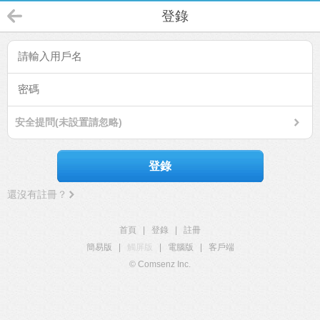
登錄
安全提問(未設置請忽略)
登錄
還沒有註冊？
首頁
|
登錄
|
註冊
簡易版
|
觸屏版
|
電腦版
|
客戶端
© Comsenz Inc.