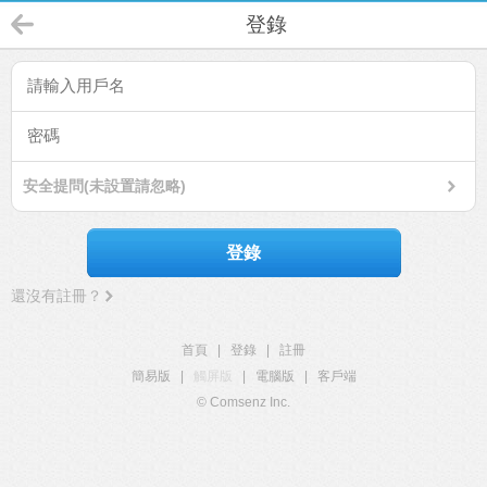
登錄
安全提問(未設置請忽略)
登錄
還沒有註冊？
首頁
|
登錄
|
註冊
簡易版
|
觸屏版
|
電腦版
|
客戶端
© Comsenz Inc.