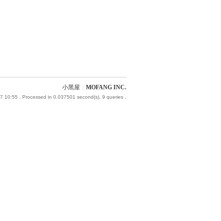
小黑屋
|
MOFANG INC.
7 10:55
, Processed in 0.037501 second(s), 9 queries .