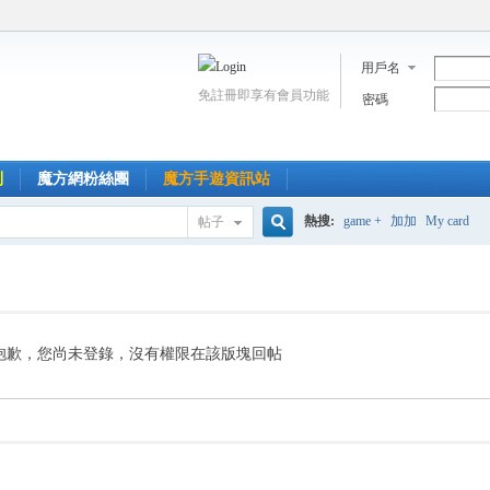
用戶名
免註冊即享有會員功能
密碼
到
魔方網粉絲團
魔方手遊資訊站
熱搜:
game +
加加
My card
帖子
搜
索
抱歉，您尚未登錄，沒有權限在該版塊回帖