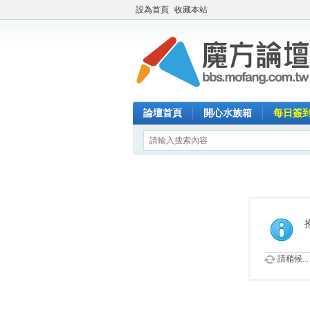
設為首頁
收藏本站
論壇首頁
開心水族箱
每日簽
請稍候...