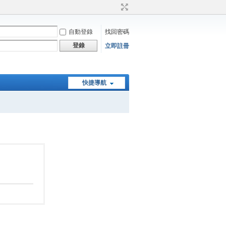
自動登錄
找回密碼
登錄
立即註冊
快捷導航