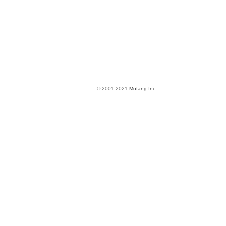
© 2001-2021
Mofang Inc.