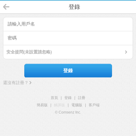
登錄
安全提問(未設置請忽略)
登錄
還沒有註冊？
首頁
|
登錄
|
註冊
簡易版
|
觸屏版
|
電腦版
|
客戶端
© Comsenz Inc.