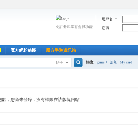
用戶名
免註冊即享有會員功能
密碼
到
魔方網粉絲團
魔方手遊資訊站
熱搜:
game +
加加
My card
帖子
搜
索
抱歉，您尚未登錄，沒有權限在該版塊回帖