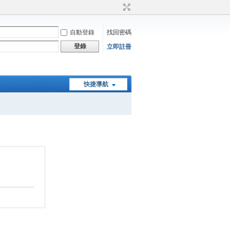
自動登錄
找回密碼
登錄
立即註冊
快捷導航