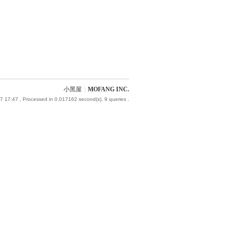
小黑屋
|
MOFANG INC.
7 17:47
, Processed in 0.017162 second(s), 9 queries .