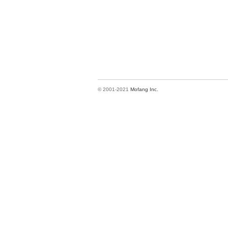
© 2001-2021
Mofang Inc.