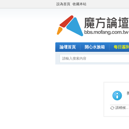
設為首頁
收藏本站
論壇首頁
開心水族箱
每日簽
請稍候...