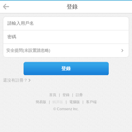
登錄
安全提問(未設置請忽略)
登錄
還沒有註冊？
首頁
|
登錄
|
註冊
簡易版
|
觸屏版
|
電腦版
|
客戶端
© Comsenz Inc.