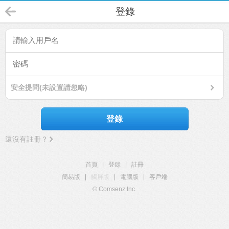
登錄
安全提問(未設置請忽略)
登錄
還沒有註冊？
首頁
|
登錄
|
註冊
簡易版
|
觸屏版
|
電腦版
|
客戶端
© Comsenz Inc.