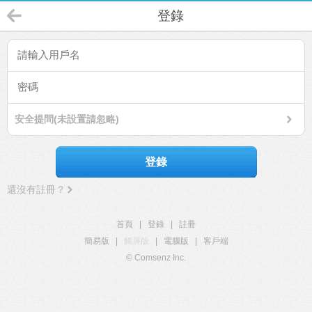
登錄
安全提問(未設置請忽略)
登錄
還沒有註冊？
首頁
|
登錄
|
註冊
簡易版
|
觸屏版
|
電腦版
|
客戶端
© Comsenz Inc.