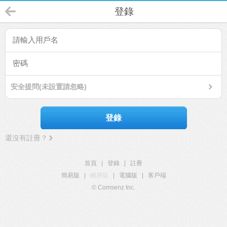
登錄
安全提問(未設置請忽略)
登錄
還沒有註冊？
首頁
|
登錄
|
註冊
簡易版
|
觸屏版
|
電腦版
|
客戶端
© Comsenz Inc.