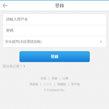
登錄
安全提問(未設置請忽略)
登錄
還沒有註冊？
首頁
|
登錄
|
註冊
簡易版
|
觸屏版
|
電腦版
|
客戶端
© Comsenz Inc.