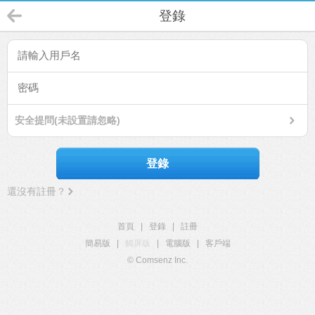
登錄
安全提問(未設置請忽略)
登錄
還沒有註冊？
首頁
|
登錄
|
註冊
簡易版
|
觸屏版
|
電腦版
|
客戶端
© Comsenz Inc.