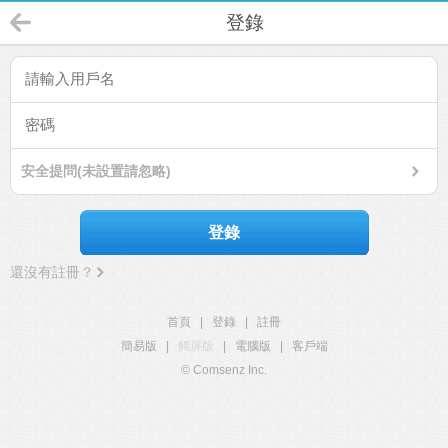
登錄
安全提問(未設置請忽略)
登錄
還沒有註冊？
首頁
|
登錄
|
註冊
簡易版
|
觸屏版
|
電腦版
|
客戶端
© Comsenz Inc.