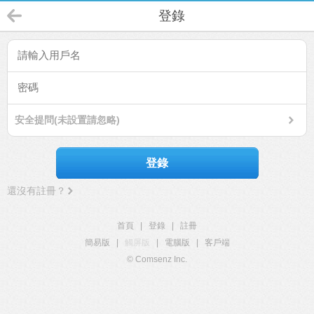
登錄
安全提問(未設置請忽略)
登錄
還沒有註冊？
首頁
|
登錄
|
註冊
簡易版
|
觸屏版
|
電腦版
|
客戶端
© Comsenz Inc.