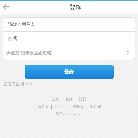
登錄
安全提問(未設置請忽略)
登錄
還沒有註冊？
首頁
|
登錄
|
註冊
簡易版
|
觸屏版
|
電腦版
|
客戶端
© Comsenz Inc.