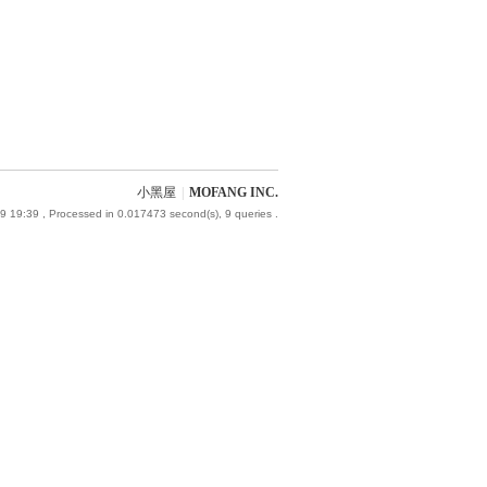
小黑屋
|
MOFANG INC.
9 19:39
, Processed in 0.017473 second(s), 9 queries .