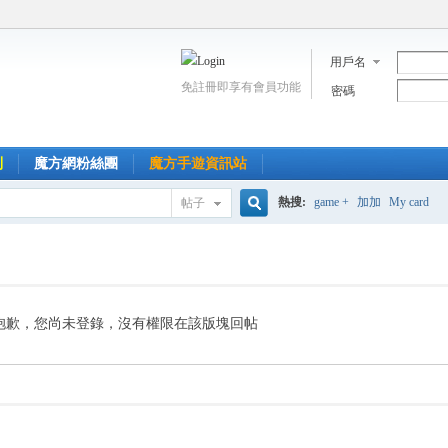
用戶名
免註冊即享有會員功能
密碼
到
魔方網粉絲團
魔方手遊資訊站
熱搜:
game +
加加
My card
帖子
搜
索
抱歉，您尚未登錄，沒有權限在該版塊回帖