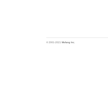
© 2001-2021
Mofang Inc.