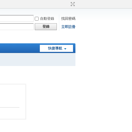
自動登錄
找回密碼
登錄
立即註冊
快捷導航