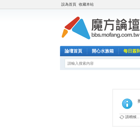
設為首頁
收藏本站
論壇首頁
開心水族箱
每日簽
請稍候...