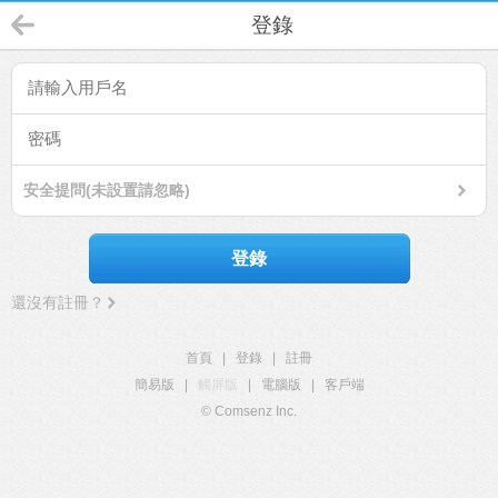
登錄
安全提問(未設置請忽略)
登錄
還沒有註冊？
首頁
|
登錄
|
註冊
簡易版
|
觸屏版
|
電腦版
|
客戶端
© Comsenz Inc.