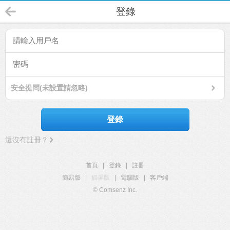
登錄
安全提問(未設置請忽略)
登錄
還沒有註冊？
首頁
|
登錄
|
註冊
簡易版
|
觸屏版
|
電腦版
|
客戶端
© Comsenz Inc.