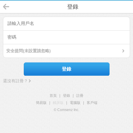
登錄
安全提問(未設置請忽略)
登錄
還沒有註冊？
首頁
|
登錄
|
註冊
簡易版
|
觸屏版
|
電腦版
|
客戶端
© Comsenz Inc.