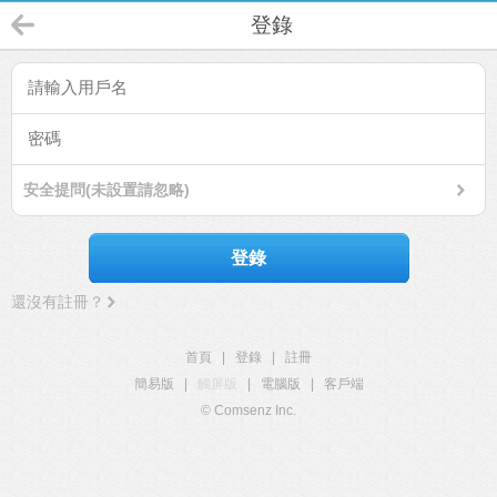
登錄
安全提問(未設置請忽略)
登錄
還沒有註冊？
首頁
|
登錄
|
註冊
簡易版
|
觸屏版
|
電腦版
|
客戶端
© Comsenz Inc.