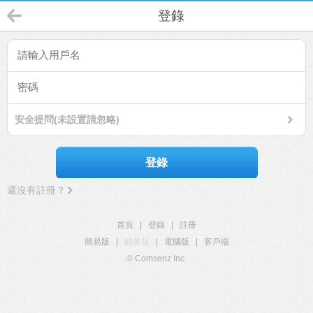
登錄
安全提問(未設置請忽略)
登錄
還沒有註冊？
首頁
|
登錄
|
註冊
簡易版
|
觸屏版
|
電腦版
|
客戶端
© Comsenz Inc.