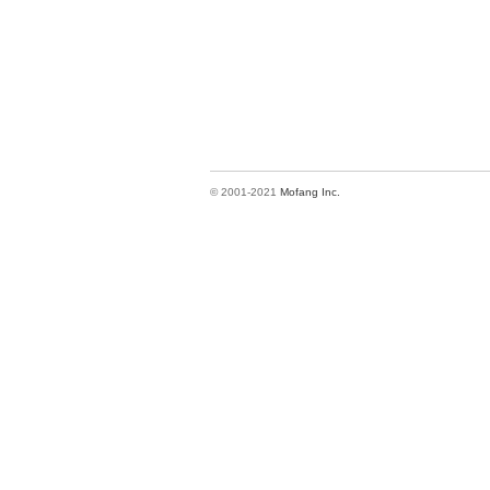
© 2001-2021
Mofang Inc.