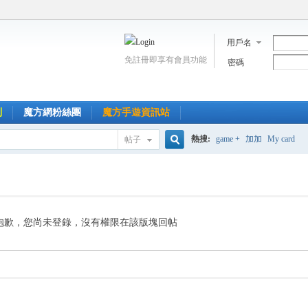
用戶名
免註冊即享有會員功能
密碼
到
魔方網粉絲團
魔方手遊資訊站
熱搜:
game +
加加
My card
帖子
搜
索
抱歉，您尚未登錄，沒有權限在該版塊回帖