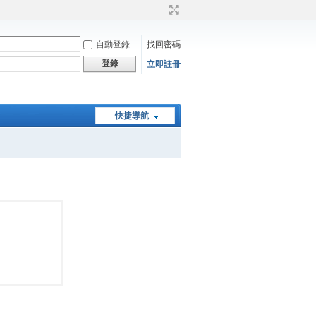
自動登錄
找回密碼
登錄
立即註冊
快捷導航