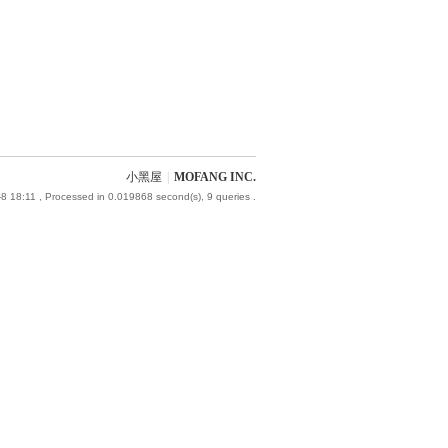
小黑屋
|
MOFANG INC.
8 18:11
, Processed in 0.019868 second(s), 9 queries .