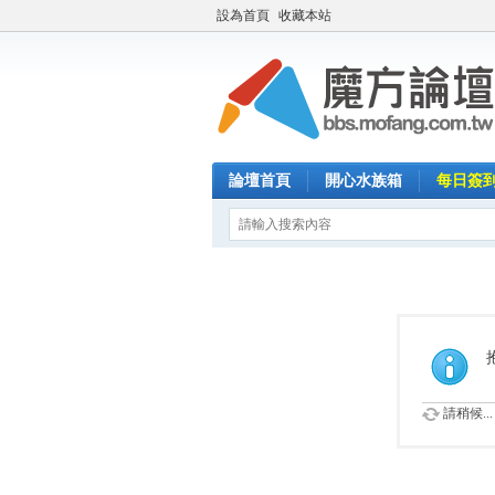
設為首頁
收藏本站
論壇首頁
開心水族箱
每日簽
請稍候...