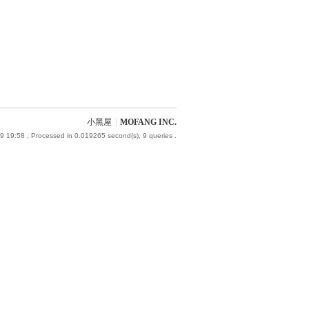
小黑屋
|
MOFANG INC.
9 19:58
, Processed in 0.019265 second(s), 9 queries .