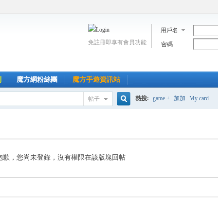
用戶名
免註冊即享有會員功能
密碼
到
魔方網粉絲團
魔方手遊資訊站
熱搜:
game +
加加
My card
帖子
搜
索
抱歉，您尚未登錄，沒有權限在該版塊回帖