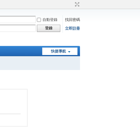
自動登錄
找回密碼
登錄
立即註冊
快捷導航