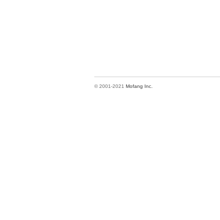
© 2001-2021
Mofang Inc.