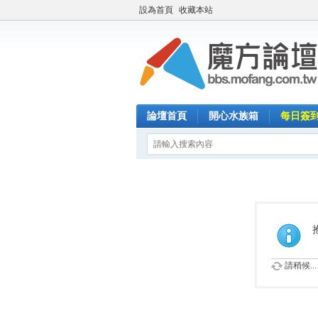
設為首頁
收藏本站
論壇首頁
開心水族箱
每日簽
請稍候...