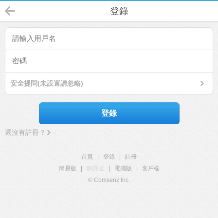
登錄
安全提問(未設置請忽略)
登錄
還沒有註冊？
首頁
|
登錄
|
註冊
簡易版
|
觸屏版
|
電腦版
|
客戶端
© Comsenz Inc.