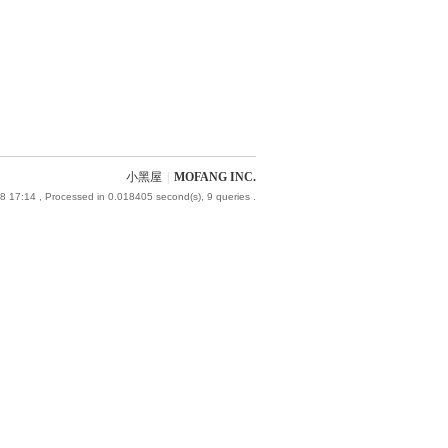
小黑屋
|
MOFANG INC.
8 17:14
, Processed in 0.018405 second(s), 9 queries .