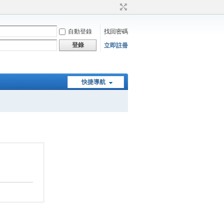
自動登錄
找回密碼
登錄
立即註冊
快捷導航