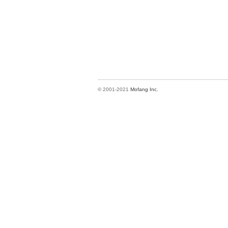
© 2001-2021
Mofang Inc.