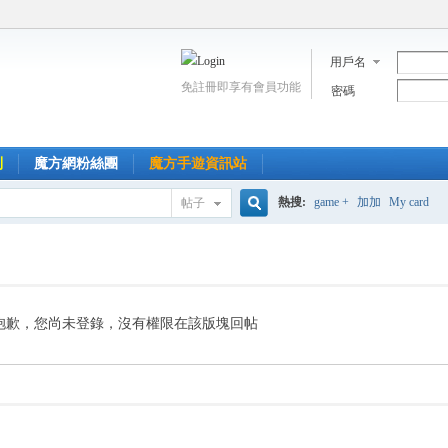
用戶名
免註冊即享有會員功能
密碼
到
魔方網粉絲團
魔方手遊資訊站
熱搜:
game +
加加
My card
帖子
搜
索
抱歉，您尚未登錄，沒有權限在該版塊回帖