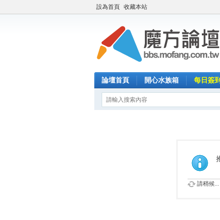
設為首頁
收藏本站
論壇首頁
開心水族箱
每日簽
請稍候...