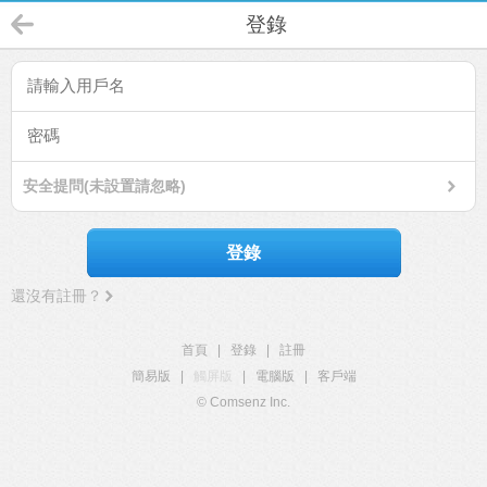
登錄
安全提問(未設置請忽略)
登錄
還沒有註冊？
首頁
|
登錄
|
註冊
簡易版
|
觸屏版
|
電腦版
|
客戶端
© Comsenz Inc.