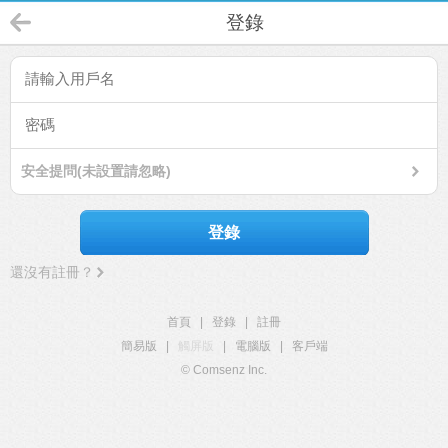
登錄
安全提問(未設置請忽略)
登錄
還沒有註冊？
首頁
|
登錄
|
註冊
簡易版
|
觸屏版
|
電腦版
|
客戶端
© Comsenz Inc.