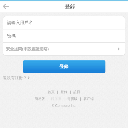
登錄
安全提問(未設置請忽略)
登錄
還沒有註冊？
首頁
|
登錄
|
註冊
簡易版
|
觸屏版
|
電腦版
|
客戶端
© Comsenz Inc.