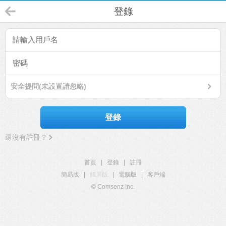
登錄
安全提問(未設置請忽略)
登錄
還沒有註冊？
首頁
|
登錄
|
註冊
簡易版
|
觸屏版
|
電腦版
|
客戶端
© Comsenz Inc.