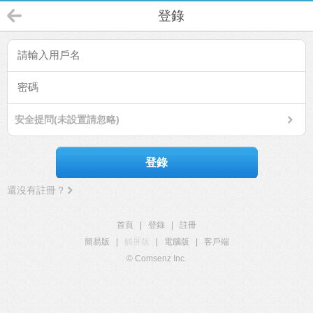
登錄
安全提問(未設置請忽略)
登錄
還沒有註冊？
首頁
|
登錄
|
註冊
簡易版
|
觸屏版
|
電腦版
|
客戶端
© Comsenz Inc.