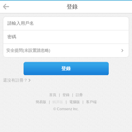
登錄
安全提問(未設置請忽略)
登錄
還沒有註冊？
首頁
|
登錄
|
註冊
簡易版
|
觸屏版
|
電腦版
|
客戶端
© Comsenz Inc.