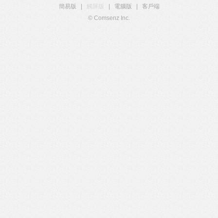
簡易版
|
觸屏版
|
電腦版
|
客戶端
© Comsenz Inc.