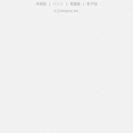
簡易版
|
觸屏版
|
電腦版
|
客戶端
© Comsenz Inc.