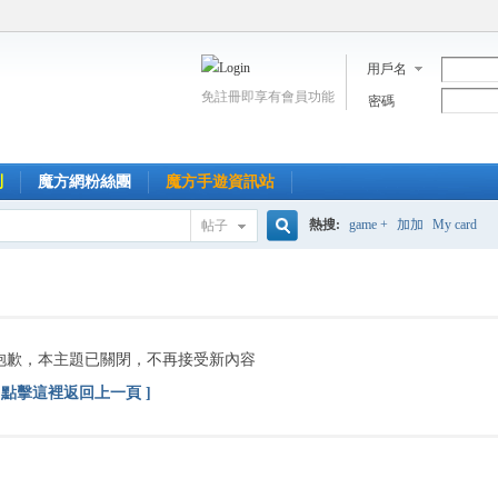
用戶名
免註冊即享有會員功能
密碼
到
魔方網粉絲團
魔方手遊資訊站
熱搜:
game +
加加
My card
帖子
搜
索
抱歉，本主題已關閉，不再接受新內容
[ 點擊這裡返回上一頁 ]