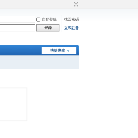
自動登錄
找回密碼
登錄
立即註冊
快捷導航