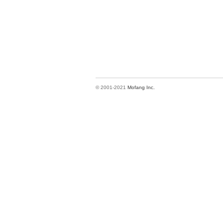
© 2001-2021
Mofang Inc.