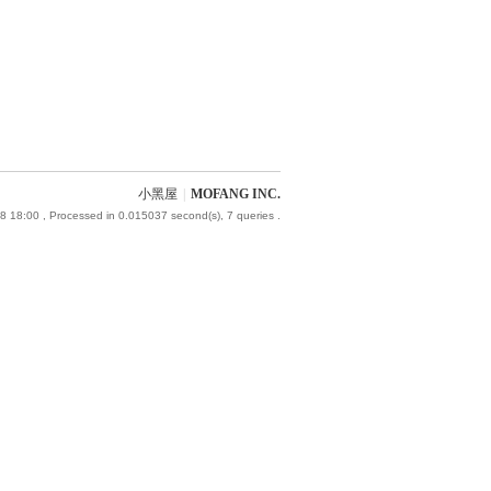
小黑屋
|
MOFANG INC.
8 18:00
, Processed in 0.015037 second(s), 7 queries .