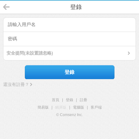
登錄
安全提問(未設置請忽略)
登錄
還沒有註冊？
首頁
|
登錄
|
註冊
簡易版
|
觸屏版
|
電腦版
|
客戶端
© Comsenz Inc.