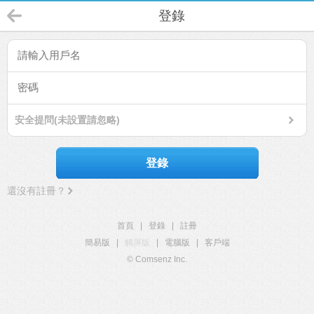
登錄
安全提問(未設置請忽略)
登錄
還沒有註冊？
首頁
|
登錄
|
註冊
簡易版
|
觸屏版
|
電腦版
|
客戶端
© Comsenz Inc.