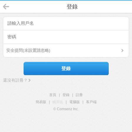
登錄
安全提問(未設置請忽略)
登錄
還沒有註冊？
首頁
|
登錄
|
註冊
簡易版
|
觸屏版
|
電腦版
|
客戶端
© Comsenz Inc.