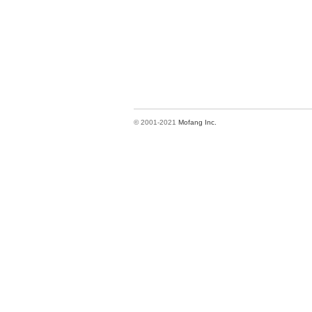
© 2001-2021
Mofang Inc.