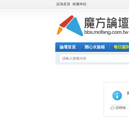
設為首頁
收藏本站
論壇首頁
開心水族箱
每日簽
請稍候...