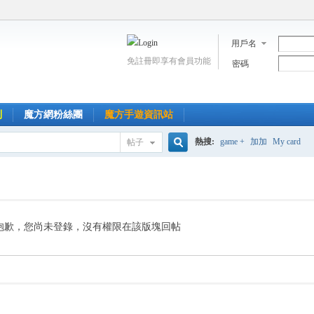
用戶名
免註冊即享有會員功能
密碼
到
魔方網粉絲團
魔方手遊資訊站
熱搜:
game +
加加
My card
帖子
搜
索
抱歉，您尚未登錄，沒有權限在該版塊回帖