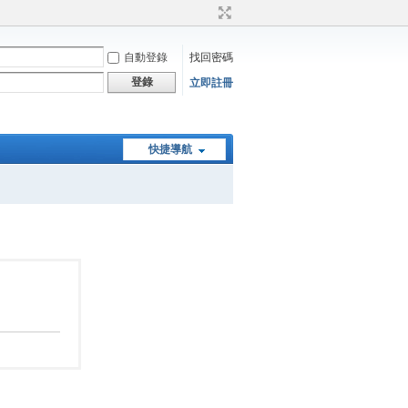
自動登錄
找回密碼
登錄
立即註冊
快捷導航