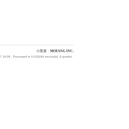
小黑屋
|
MOFANG INC.
7 16:09
, Processed in 0.018294 second(s), 9 queries .