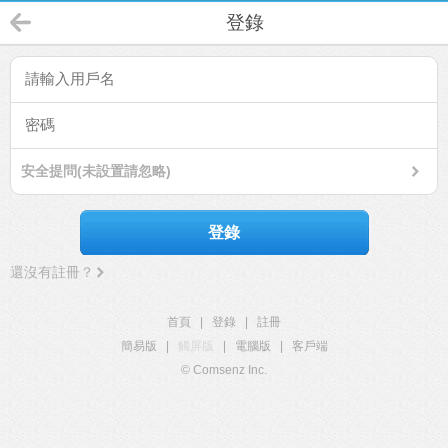
登錄
安全提問(未設置請忽略)
登錄
還沒有註冊？
首頁
|
登錄
|
註冊
簡易版
|
觸屏版
|
電腦版
|
客戶端
© Comsenz Inc.