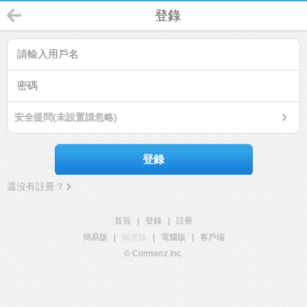
登錄
安全提問(未設置請忽略)
登錄
還沒有註冊？
首頁
|
登錄
|
註冊
簡易版
|
觸屏版
|
電腦版
|
客戶端
© Comsenz Inc.