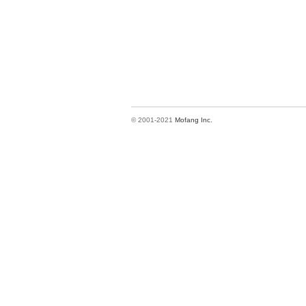
© 2001-2021
Mofang Inc.