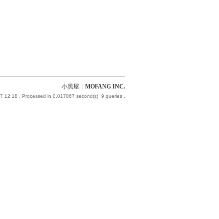
小黑屋
|
MOFANG INC.
7 12:18
, Processed in 0.017867 second(s), 9 queries .