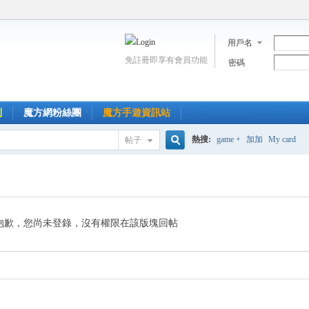
用戶名
免註冊即享有會員功能
密碼
到
魔方網粉絲團
魔方手遊資訊站
熱搜:
game +
加加
My card
帖子
搜
索
抱歉，您尚未登錄，沒有權限在該版塊回帖