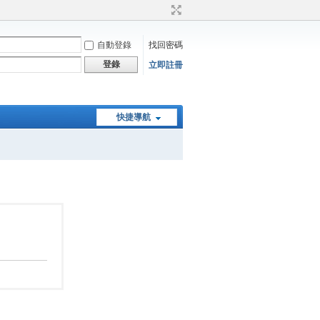
自動登錄
找回密碼
登錄
立即註冊
快捷導航