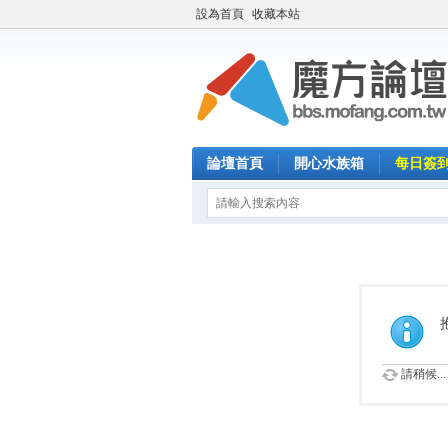
設為首頁
收藏本站
論壇首頁
開心水族箱
每日簽
請稍候...