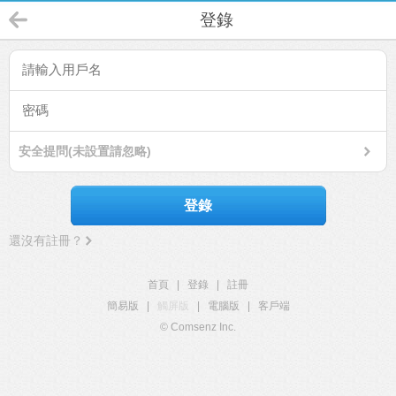
登錄
安全提問(未設置請忽略)
登錄
還沒有註冊？
首頁
|
登錄
|
註冊
簡易版
|
觸屏版
|
電腦版
|
客戶端
© Comsenz Inc.