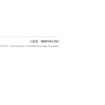
小黑屋
|
MOFANG INC.
7 07:27
, Processed in 0.018263 second(s), 9 queries .