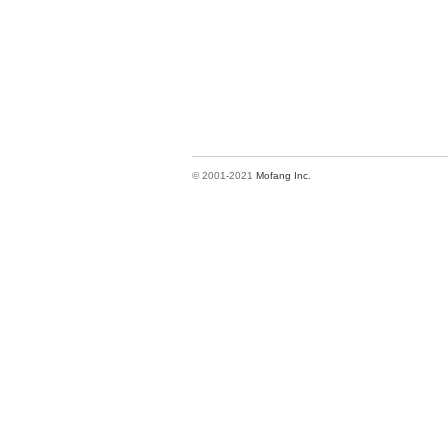
© 2001-2021
Mofang Inc.