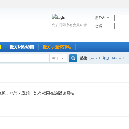
用戶名
免註冊即享有會員功能
密碼
到
魔方網粉絲團
魔方手遊資訊站
熱搜:
game +
加加
My card
帖子
搜
索
抱歉，您尚未登錄，沒有權限在該版塊回帖