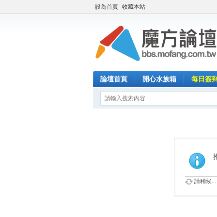
設為首頁
收藏本站
論壇首頁
開心水族箱
每日簽
請稍候...