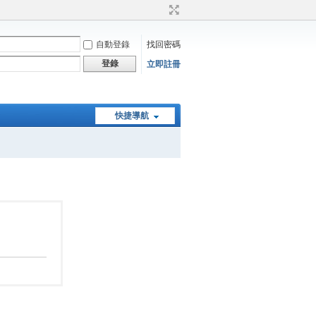
自動登錄
找回密碼
登錄
立即註冊
快捷導航