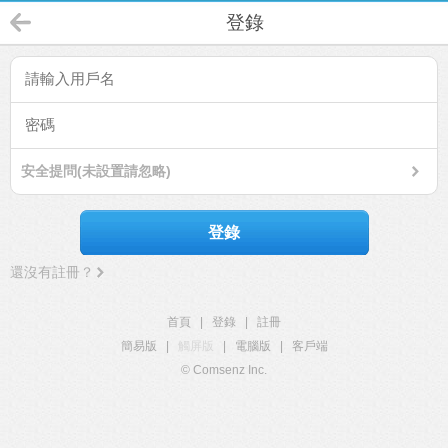
登錄
安全提問(未設置請忽略)
登錄
還沒有註冊？
首頁
|
登錄
|
註冊
簡易版
|
觸屏版
|
電腦版
|
客戶端
© Comsenz Inc.